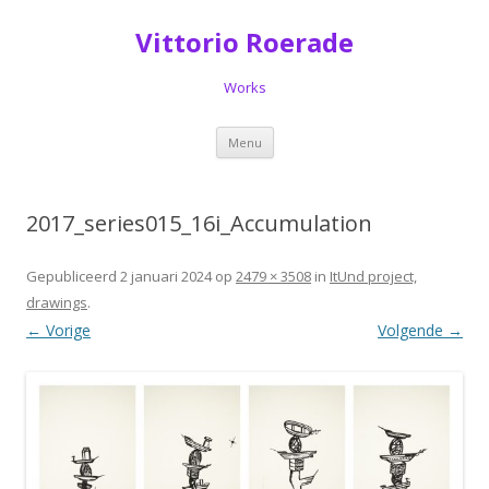
Vittorio Roerade
Works
Spring
Menu
naar
de
inhoud
2017_series015_16i_Accumulation
Gepubliceerd
2 januari 2024
op
2479 × 3508
in
ItUnd project,
drawings
.
← Vorige
Volgende →