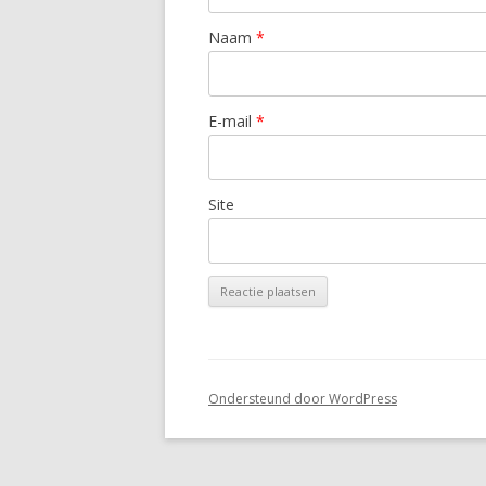
Naam
*
E-mail
*
Site
Ondersteund door WordPress