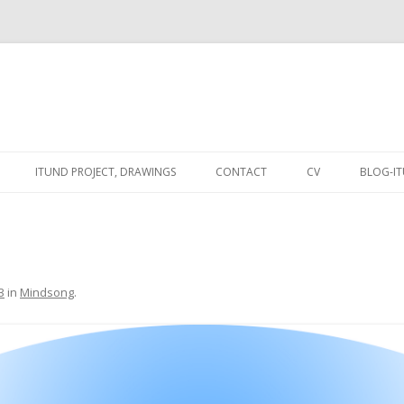
Spring
naar
ITUND PROJECT, DRAWINGS
CONTACT
CV
BLOG-I
de
inhoud
: PRESENT
3
in
Mindsong
.