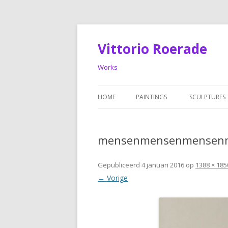
Vittorio Roerade
Works
HOME
PAINTINGS
SCULPTURES
PAINTINGS: OLDER WORKS
SCULPTURES
mensenmensenmensen
Gepubliceerd
4 januari 2016
op
1388 × 185
← Vorige