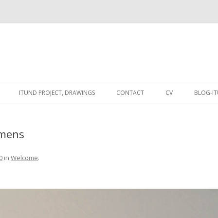
Spring
naar
ITUND PROJECT, DRAWINGS
CONTACT
CV
BLOG-I
de
inhoud
: PRESENT
mens
0
in
Welcome
.