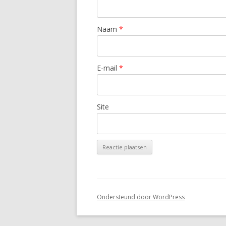
Naam
*
E-mail
*
Site
Ondersteund door WordPress