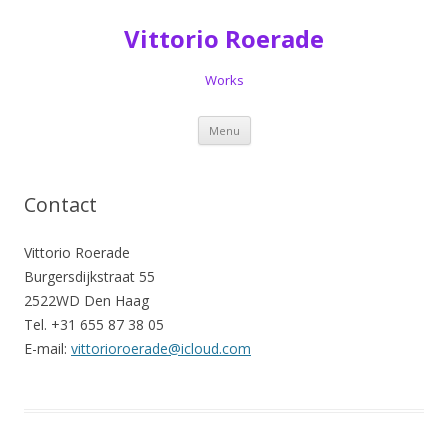
Vittorio Roerade
Works
Spring
Menu
naar
de
inhoud
Contact
Vittorio Roerade
Burgersdijkstraat 55
2522WD Den Haag
Tel. +31 655 87 38 05
E-mail:
vittorioroerade@icloud.com