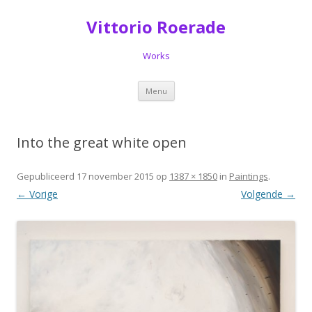
Vittorio Roerade
Works
Spring
Menu
naar
de
inhoud
Into the great white open
Gepubliceerd
17 november 2015
op
1387 × 1850
in
Paintings
.
← Vorige
Volgende →