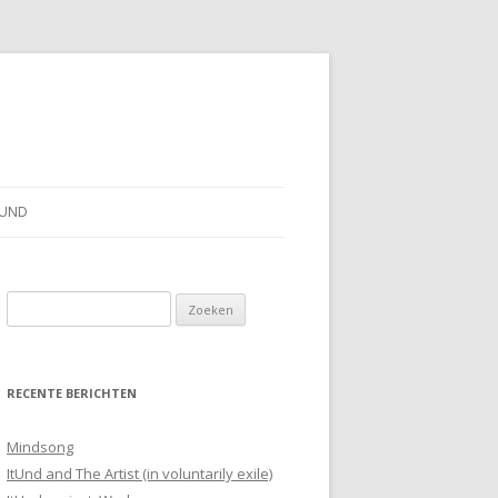
TUND
Z
o
e
k
RECENTE BERICHTEN
e
n
Mindsong
n
ItUnd and The Artist (in voluntarily exile)
a