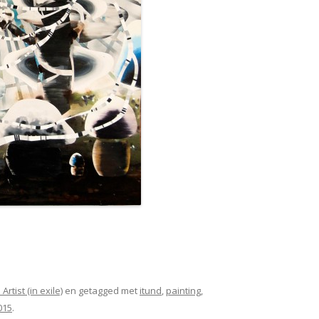
rtist (in exile)
en getagged met
itund
,
painting
,
015
.