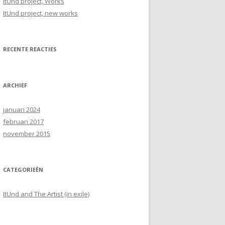
ItUnd project, Works
a
ItUnd project, new works
r
:
RECENTE REACTIES
ARCHIEF
januari 2024
februari 2017
november 2015
CATEGORIEËN
ItUnd and The Artist (in exile)