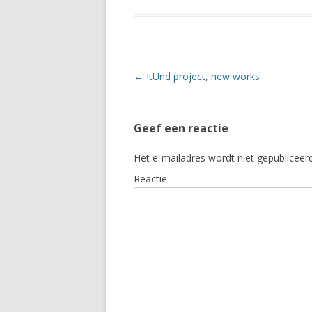
Berichtnavigatie
←
ItUnd project, new works
Geef een reactie
Het e-mailadres wordt niet gepubliceerd
Reactie