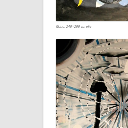
ItUnd, 240×200 cm olie