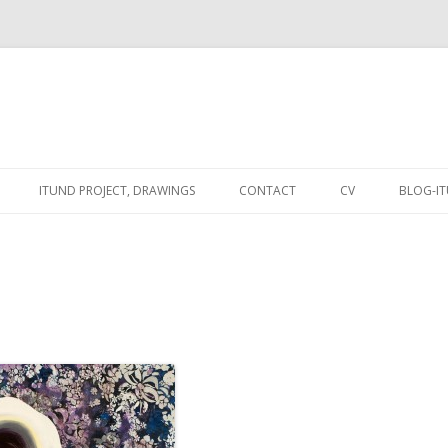
Spring
naar
ITUND PROJECT, DRAWINGS
CONTACT
CV
BLOG-I
de
inhoud
: PRESENT