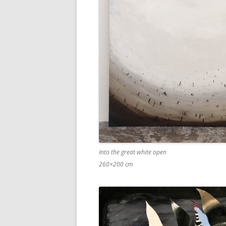
Into the great white open
260×200 cm