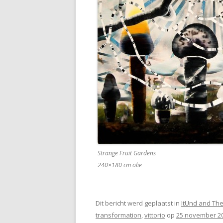
Strange Fruit Gardens
240×180 cm olie
Dit bericht werd geplaatst in
ItUnd and The A
transformation
,
vittorio
op
25 november 2