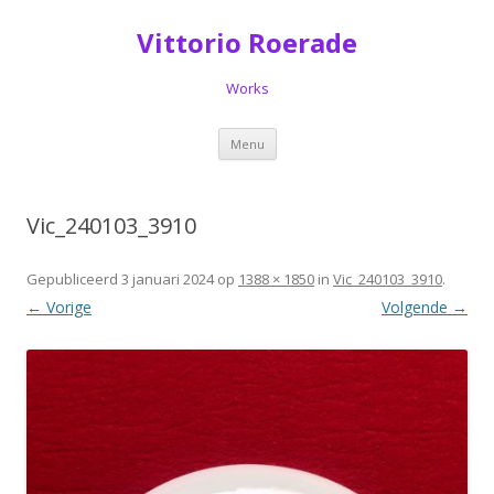
Vittorio Roerade
Works
Spring
Menu
naar
de
inhoud
Vic_240103_3910
Gepubliceerd
3 januari 2024
op
1388 × 1850
in
Vic_240103_3910
.
← Vorige
Volgende →