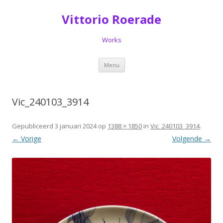
Vittorio Roerade
Works
Spring
Menu
naar
de
inhoud
Vic_240103_3914
Gepubliceerd
3 januari 2024
op
1388 × 1850
in
Vic_240103_3914
.
← Vorige
Volgende →