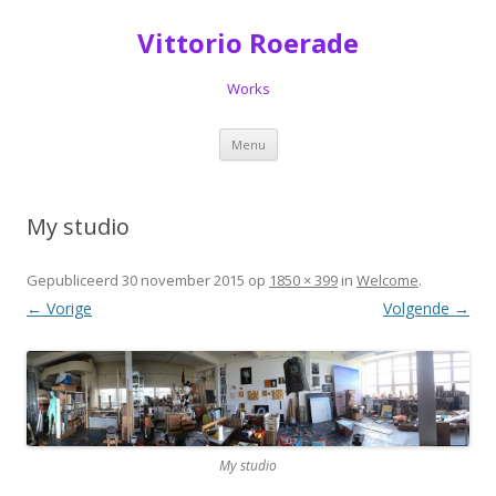
Vittorio Roerade
Works
Spring
Menu
naar
de
inhoud
My studio
Gepubliceerd
30 november 2015
op
1850 × 399
in
Welcome
.
← Vorige
Volgende →
My studio